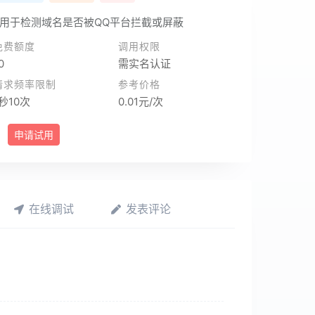
，用于检测域名是否被QQ平台拦截或屏蔽
免费额度
调用权限
0
需实名认证
请求频率限制
参考价格
1秒10次
0.01元/次
申请试用
在线调试
发表评论