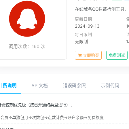
在线域名QQ拦截检测工具
更新日期
2024-09-13
1
每日限制
无限制
调用次数：160 次
立即购买
免费测试
计费说明
API文档
错误码参照
示例代码
计费控制优先级（按已开通的类型进行）：
会员->单独包月->次数包->点数计费->账户余额->免费额度