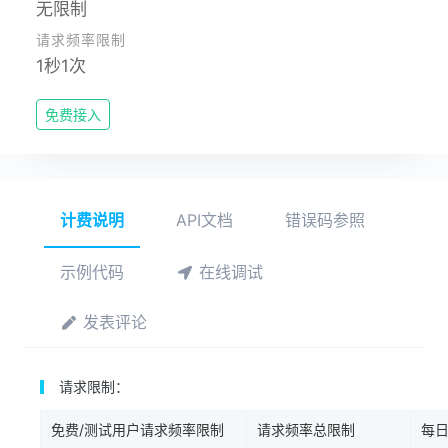
无限制
请求频率限制
1秒1次
免费接入
计费说明
API文档
错误码参照
示例代码
在线调试
发表评论
请求限制：
免费/测试用户请求频率限制
请求频率总限制
每